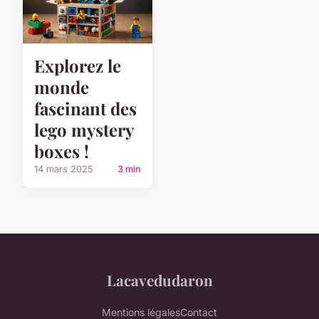
Explorez le
monde
fascinant des
lego mystery
boxes !
14 mars 2025
3 min
Lacavedudaron
Mentions légales
Contact