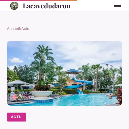
Lacavedudaron
Accueil
›
Actu
ACTU